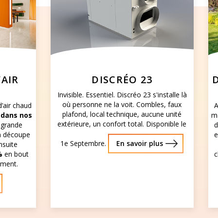
’AIR
DISCRÉO 23
Invisible. Essentiel. Discréo 23 s'installe là
où personne ne la voit. Combles, faux
’air chaud
A
plafond, local technique, aucune unité
 dans nos
ma
extérieure, un confort total. Disponible le
 grande
d
la découpe
e
1e Septembre.
En savoir plus
ensuite
%
en bout
c
ement.