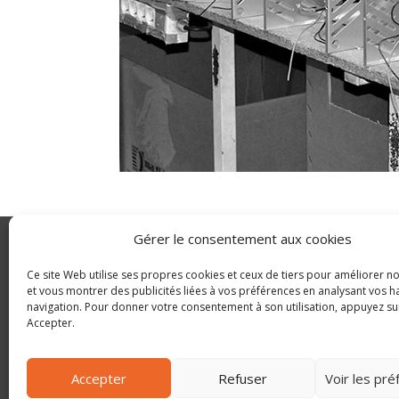
Gérer le consentement aux cookies
Ce site Web utilise ses propres cookies et ceux de tiers pour améliorer no
AEROVAL
et vous montrer des publicités liées à vos préférences en analysant vos 
navigation. Pour donner votre consentement à son utilisation, appuyez su
SUIVEZ NOUS 
Accepter.
Z.A. la Pimpie – 26120 Montélier
CONTACT
Fax 04 75 57 35 51
PLAN DU SITE
DONNÉES PE
contact@aeroval-atoval.fr
Accepter
Refuser
Voir les pr
MENTIONS LÉ