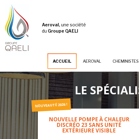
Aeroval,
une société
du
Groupe QAELI
ACCUEIL
AEROVAL
CHEMINISTES
LE SPÉCIAL
NOUVEAUTÉ 2026 !
NOUVELLE POMPE À CHALEUR
DISCRÉO 23 SANS UNITÉ
EXTÉRIEURE VISIBLE