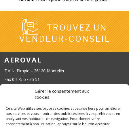
TROUVEZ UN
VENDEUR-CONSEIL
AEROVAL
Z.A. la Pimpie – 26120 Montélier
Fax 04 75 57 35 51
contact@aeroval-atoval.fr
Gérer le consentement aux
cookies
Ce site Web utilise ses propres cookies et ceux de tiers pour améliorer
nos services et vous montrer des publicités liées à vos préférences en
analysant vos habitudes de navigation. Pour donner votre
SUIVEZ NOUS SUR LES RÉSEAUX SOCIAUX
consentement à son utilisation, appuyez sur le bouton Accepter.