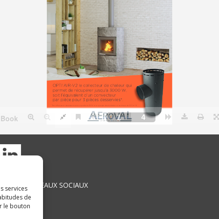
SUR LES RÉSEAUX SOCIAUX
s services
habitudes de
r le bouton