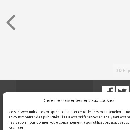
Gérer le consentement aux cookies
AEROVAL
SUIVEZ NOUS 
Ce site Web utilise ses propres cookies et ceux de tiers pour améliorer no
Z.A. la Pimpie – 26120 Montélier
et vous montrer des publicités liées à vos préférences en analysant vos 
CONTACT
navigation. Pour donner votre consentement à son utilisation, appuyez su
Fax 04 75 57 35 51
PLAN DU SITE
Accepter.