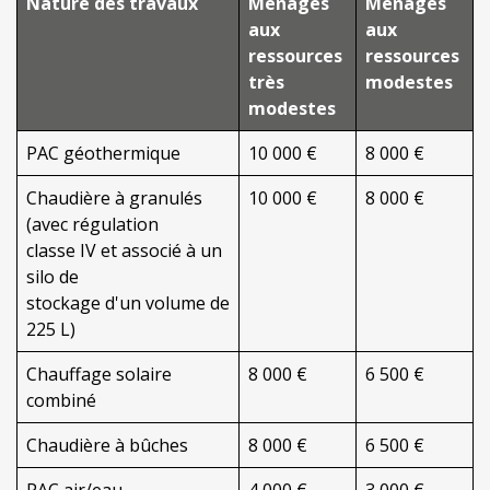
Nature des travaux
Ménages
Ménages
aux
aux
ressources
ressources
très
modestes
modestes
PAC géothermique
10 000 €
8 000 €
Chaudière à granulés
10 000 €
8 000 €
(avec régulation
classe IV et associé à un
silo de
stockage d'un volume de
225 L)
Chauffage solaire
8 000 €
6 500 €
combiné
Chaudière à bûches
8 000 €
6 500 €
PAC air/eau
4 000 €
3 000 €