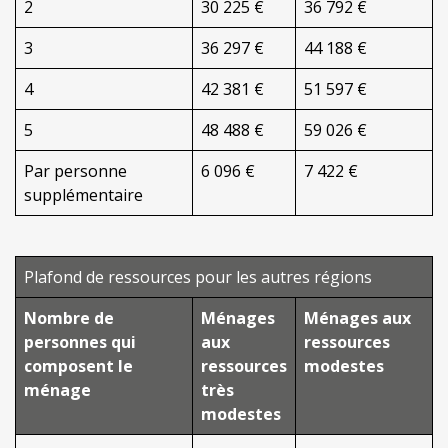
2
30 225 €
36 792 €
3
36 297 €
44 188 €
4
42 381 €
51 597 €
5
48 488 €
59 026 €
Par personne
6 096 €
7 422 €
supplémentaire
Plafond de ressources pour les autres régions
Nombre de
Ménages
Ménages aux
personnes qui
aux
ressources
composent le
ressources
modestes
ménage
très
modestes