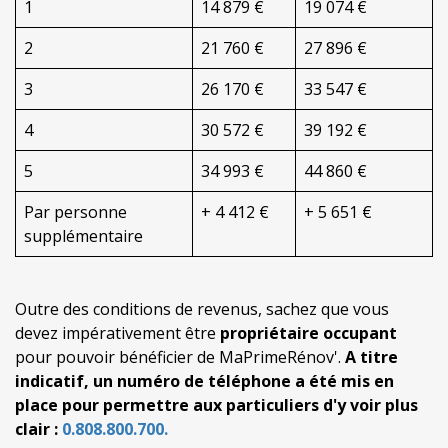
1
14 879 €
19 074 €
2
21 760 €
27 896 €
3
26 170 €
33 547 €
4
30 572 €
39 192 €
5
34 993 €
44 860 €
Par personne
+ 4 412 €
+ 5 651 €
supplémentaire
Outre des conditions de revenus, sachez que vous
devez impérativement être
propriétaire occupant
pour pouvoir bénéficier de MaPrimeRénov'.
A titre
indicatif, un numéro de téléphone a été mis en
place pour permettre aux particuliers d'y voir plus
clair :
0.808.800.700.