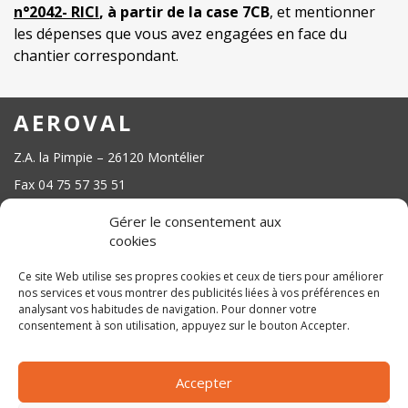
n°2042- RICI
, à partir de la case 7CB
, et mentionner
les dépenses que vous avez engagées en face du
chantier correspondant.
AEROVAL
Z.A. la Pimpie – 26120 Montélier
Fax 04 75 57 35 51
contact@aeroval-atoval.fr
Gérer le consentement aux
cookies
Ce site Web utilise ses propres cookies et ceux de tiers pour améliorer
nos services et vous montrer des publicités liées à vos préférences en
analysant vos habitudes de navigation. Pour donner votre
SUIVEZ NOUS SUR LES RÉSEAUX SOCIAUX
consentement à son utilisation, appuyez sur le bouton Accepter.
CONTACT
PLAN DU SITE
Accepter
DONNÉES PERSONNELLES
MENTIONS LÉGALES